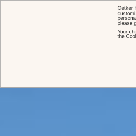
Oetker 
customiz
personal
please
c
Your cho
the Cook