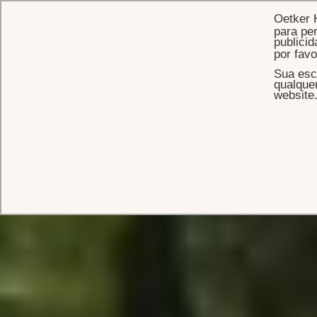
Oetker 
para per
publicid
por fav
Sua esc
qualque
website