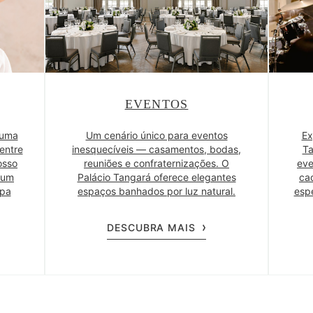
EVENTOS
 uma
Um cenário único para eventos
Ex
entre
inesquecíveis — casamentos, bodas,
Ta
osso
reuniões e confraternizações. O
eve
, um
Palácio Tangará oferece elegantes
ca
Spa
espaços banhados por luz natural.
espe
DESCUBRA MAIS