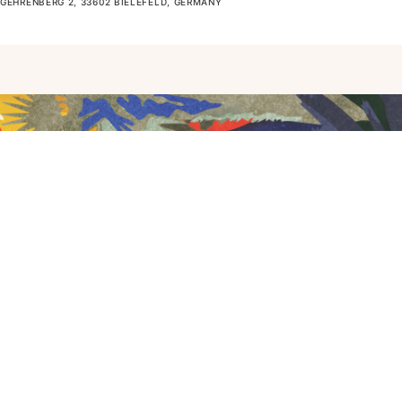
GEHRENBERG 2, 33602 BIELEFELD, GERMANY