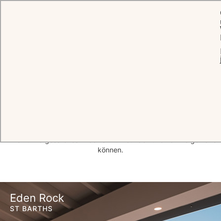
STARTSEITE
PRIVATE VILLEN
Ein
Haus
für Sie allein
Ganz gleich, ob Sie sich für ein jahrhundertealtes Schloss oder ein
neu erbautes Insel-Hideaway entscheiden: Die Oetker Hotels
kümmern sich um jedes Detail – damit Sie ein einzigartiges und
wirklich unvergessliches Erlebnis mit Freunden und Familie genießen
können.
Eden Rock
ST BARTHS