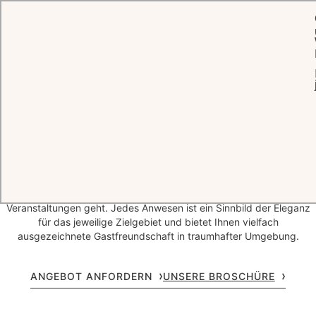
STARTSEITE
VERANSTALTUNGEN
Ihre Gastgeber für
jede
Gelegenheit
Die Masterpiece Hotels der Oetker Hotels zählen zu den feinsten
Adressen der Welt, wenn es um die Ausrichtung ganz besonderer
Veranstaltungen geht. Jedes Anwesen ist ein Sinnbild der Eleganz
für das jeweilige Zielgebiet und bietet Ihnen vielfach
ausgezeichnete Gastfreundschaft in traumhafter Umgebung.
ANGEBOT ANFORDERN
UNSERE BROSCHÜRE