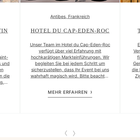
Antibes, Frankreich
TIN
HOTEL DU CAP-EDEN-ROC
Unser Team im Hotel du Cap-Eden-Roc
E
verfügt über viel Erfahrung mit
Ver
int-
hochkarätigen Markteinführungen. Wir
f
s und
begleiten Sie bei jedem Schritt um
Gen
en
sicherzustellen, dass Ihr Event bei uns
die 
n die
wahrhaft magisch wird. Bitte beachten
Zi
s,
Sie, dass Komplettbuchungen auf April
diver
r
sowie Mitte September bis Mitte
Wel
MEHR ERFAHREN
Oktober begrenzt sind.
 um
P
ltung
.