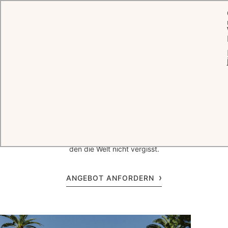
STARTSEITE
VERANSTALTUNGEN
PRODUKT-EINFÜHRUNGEN
Ein
Auftakt
,
der Eindruck hinterlässt
Das globale Portfolio von Oetker Hotels bietet filmreife Kulissen,
maßgeschneiderte Menüs, grenzenlose Kreativität und eine
Atmosphäre, die aus einem Produktlaunch einen Moment macht,
den die Welt nicht vergisst.
ANGEBOT ANFORDERN