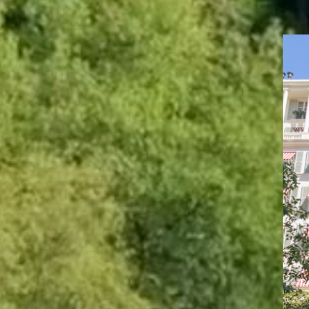
Explore
our City
Hotels
P