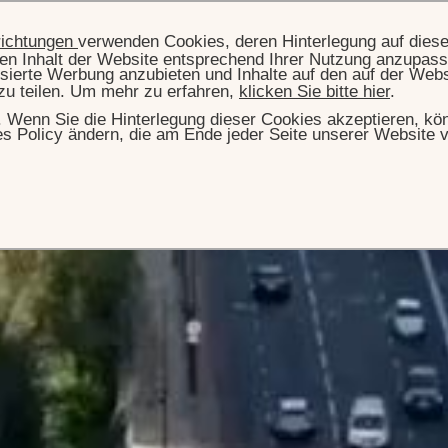
richtungen
verwenden Cookies, deren Hinterlegung auf dies
llen Inhalt der Website entsprechend Ihrer Nutzung anzupass
sierte Werbung anzubieten und Inhalte auf den auf der Web
zu teilen. Um mehr zu erfahren,
klicken Sie bitte hier
.
hr. Wenn Sie die Hinterlegung dieser Cookies akzeptieren, k
es Policy ändern, die am Ende jeder Seite unserer Website v
STARTSEITE
CITY ESCAPE
ity Escape
cities. Iconic avenues, cultural landmarks, refined interiors
ehind grand façades - each city offers its own rhythm, it
ough overlooking Hyde Park in London, to the sun‑lit
isian art de vivre of Le Bristol Paris, and the lush urban
 address offers its own distinct way to experience the city