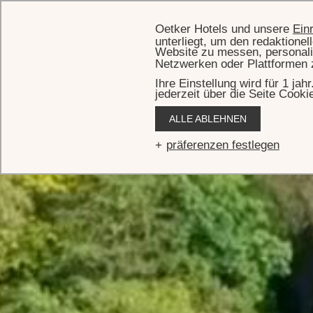
Oetker Hotels und unsere
Ein
unterliegt, um den redaktione
Website zu messen, personali
Netzwerken oder Plattformen 
Ihre Einstellung wird für 1 ja
jederzeit über die Seite Cooki
ALLE ABLEHNEN
C
präferenzen festlegen
Few escapes rival the timeless pleasure of the world’s great 
vibrant neighborhoods, and moments of calm tucked away b
own allure. From the regal elegance of The Lanesbor
sophistication of The Vineta Hotel in Palm Beach, the Par
setting of Palácio Tangará in São Paulo, each Oetker Hotels