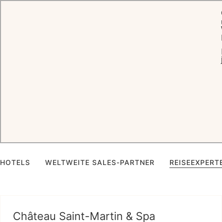
Zeitlose Gastfreundschaft,
persönlich für Sie da
Ob Sie persönliche Unterstützung, Kooperationsmöglichkeiten oder
fachkundige Beratung suchen – unsere Teams stehen Ihnen mit der
vertrauten Eleganz und Fürsorge der Oetker Hotels jederzeit zur
Seite.
HOTELS
WELTWEITE SALES-PARTNER
REISEEXPERT
Château Saint-Martin & Spa