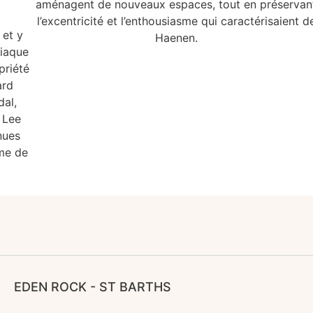
aménagent de nouveaux espaces, tout en préservan
l’excentricité et l’enthousiasme qui caractérisaient d
et y
Haenen.
siaque
priété
ard
al,
 Lee
nues
me de
EDEN ROCK - ST BARTHS