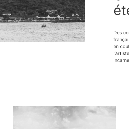
ét
Des col
françai
en cou
l’artis
incarne