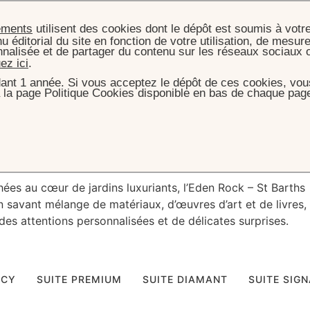
ements
utilisent des cookies dont le dépôt est soumis à votr
u éditorial du site en fonction de votre utilisation, de mesure
nnalisée et de partager du contenu sur les réseaux sociaux 
uez ici
.
ant 1 année. Si vous acceptez le dépôt de ces cookies, vous
 la page Politique Cookies disponible en bas de chaque page
ACCUEIL
CHAMBRES, SUITES & VILLAS
énité
en bord de m
hées au cœur de jardins luxuriants, l’Eden Rock – St Barths
un savant mélange de matériaux, d’œuvres d’art et de livres,
es attentions personnalisées et de délicates surprises.
ACY
SUITE PREMIUM
SUITE DIAMANT
SUITE SIG