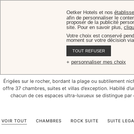
Oetker Hotels et nos
établiss
afin de personnaliser le conten
proposer de la publicité perso
site. Pour en savoir plus,
cliq
Votre choix est conservé pend
moment sur votre décision via
TOUT REFUSER
Luxe et
sér
personnaliser mes choix
Érigées sur le rocher, bordant la plage ou subtilement nic
offre 37 chambres, suites et villas d’exception. Habillé d’
chacun de ces espaces ultra-luxueux se distingue par d
VOIR TOUT
CHAMBRES
ROCK SUITE
SUITE LEG