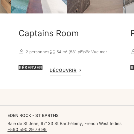
Captains Room
2 personnes
54 m² (581 pi²)
Vue mer
RÉSERVER
R
DÉCOUVRIR
EDEN ROCK - ST BARTHS
Baie de St Jean, 97133 St Barthélemy, French West Indies
+590 590 29 79 99