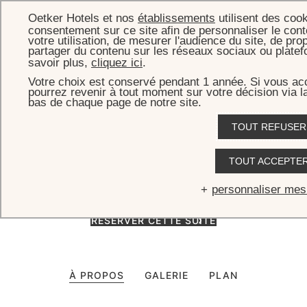
Oetker Hotels et nos
établissements
utilisent des coo
consentement sur ce site afin de personnaliser le conte
votre utilisation, de mesurer l'audience du site, de pro
partager du contenu sur les réseaux sociaux ou platef
savoir plus,
cliquez ici
.
ACCUEIL
CHAMBRES, SUITES & VILLAS
ROCK SUITE - TREETOPS
Votre choix est conservé pendant 1 année. Si vous ac
pourrez revenir à tout moment sur votre décision via l
Rock Suite - Treetops
bas de chaque page de notre site.
TOUT REFUSER
Installée au cœur de l’hôtel, la Rock Suite Treetops déploie ses
volumes lumineux et colorés, prolongés par une terrasse privée
TOUT ACCEPTE
enchanteresse avec vue sur la plage.
personnaliser mes
RÉSERVER CETTE SUITE
À PROPOS
GALERIE
PLAN