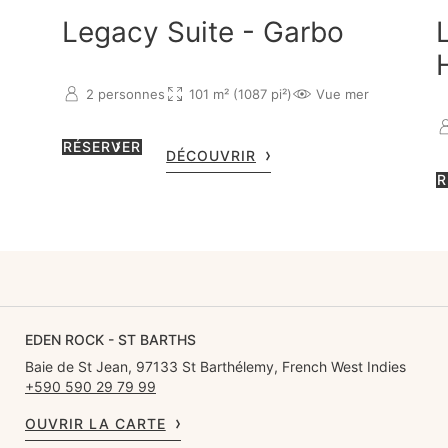
Legacy Suite - Garbo
2 personnes
101 m² (1087 pi²)
Vue mer
RÉSERVER
DÉCOUVRIR
R
EDEN ROCK - ST BARTHS
Baie de St Jean, 97133 St Barthélemy, French West Indies
+590 590 29 79 99
OUVRIR LA CARTE