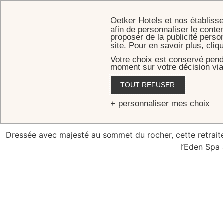
Oetker Hotels et nos
établiss
afin de personnaliser le conten
proposer de la publicité perso
site. Pour en savoir plus,
cliq
Votre choix est conservé pend
moment sur votre décision via
ACCUEIL
CHA
TOUT REFUSER
Legacy S
personnaliser mes choix
Dressée avec majesté au sommet du rocher, cette retraite 
l’Eden Spa 