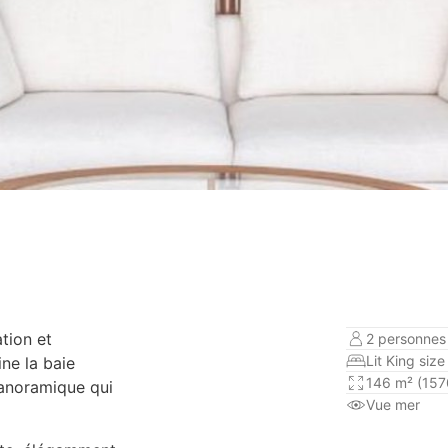
tion et
2 personnes 
Lit King size
ne la baie
146 m² (1570
 panoramique qui
Vue mer