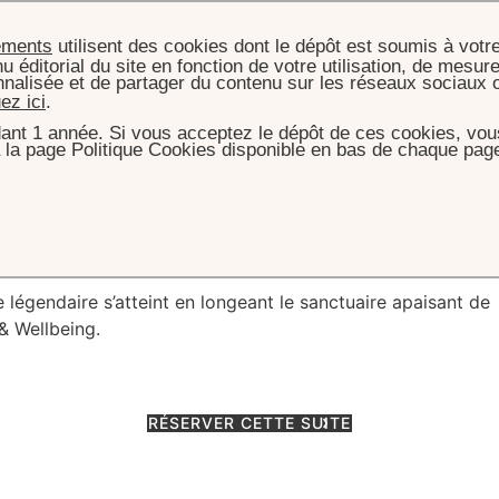
ements
utilisent des cookies dont le dépôt est soumis à votr
u éditorial du site en fonction de votre utilisation, de mesure
nnalisée et de partager du contenu sur les réseaux sociaux 
uez ici
.
ant 1 année. Si vous acceptez le dépôt de ces cookies, vous
 la page Politique Cookies disponible en bas de chaque page
MBRES, SUITES & VILLAS
LEGACY SUITE - DE HAENEN
uite - De Haenen
légendaire s’atteint en longeant le sanctuaire apaisant de
& Wellbeing.
RÉSERVER CETTE SUITE