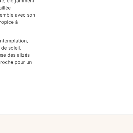
erte, élégamment
illée
nsemble avec son
ropice à
contemplation,
de soleil.
sse des alizés
proche pour un