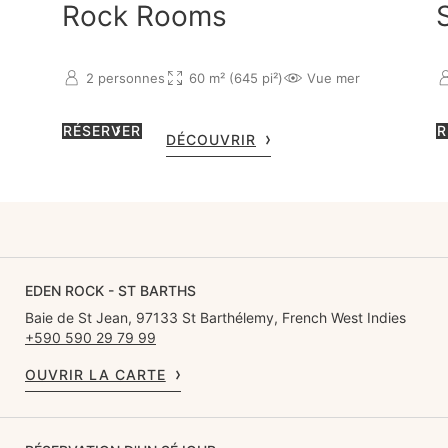
Rock Rooms
2 personnes
60 m² (645 pi²)
Vue mer
RÉSERVER
R
DÉCOUVRIR
EDEN ROCK - ST BARTHS
Baie de St Jean, 97133 St Barthélemy, French West Indies
+590 590 29 79 99
OUVRIR LA CARTE