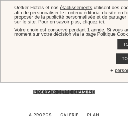
Oetker Hotels et nos
établissements
utilisent des co
afin de personnaliser le contenu éditorial du site en f
proposer de la publicité personnalisée et de partage
sur le site. Pour en savoir plus,
cliquez ici
.
Votre choix est conservé pendant 1 année. Si vous ac
ACCUEIL
CHAMBRES, SUITES & VILLAS
PLANTATION ROOMS
moment sur votre décision via la page Politique Cook
Plantation Rooms
T
Installées au rez-de-chaussée à quelques pas seulement de la
TO
plage, ces chambres profitent du cadre paisible des jardins
parfumés de l’Eden Rock.
perso
RÉSERVER CETTE CHAMBRE
À PROPOS
GALERIE
PLAN