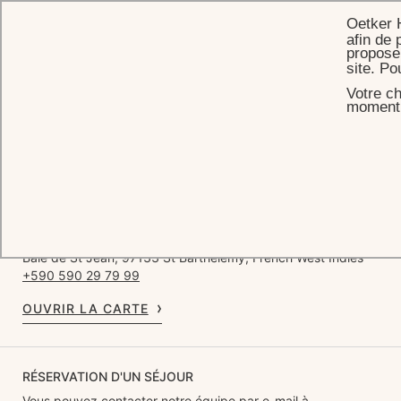
Oetker 
afin de 
proposer
site. Po
Votre ch
ACCUEIL
SUBSCRIPTION PAGE - YACHT RENTAL
moment s
Yacht Rental
EDEN ROCK - ST BARTHS
Baie de St Jean, 97133 St Barthélemy, French West Indies
+590 590 29 79 99
OUVRIR LA CARTE
RÉSERVATION D'UN SÉJOUR
Vous pouvez contacter notre équipe par e-mail à