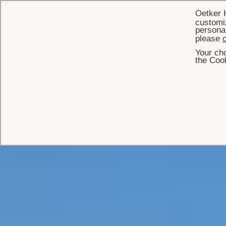
Oetker 
customiz
personal
please
c
Your cho
the Cook