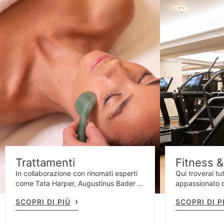
Trattamenti
Fitness 
In collaborazione con rinomati esperti
Qui troverai tu
come Tata Harper, Augustinus Bader e
appassionato d
Santa Maria Novella, i nostri specialisti
un’area umida,
SCOPRI DI PIÙ
SCOPRI DI P
offrono trattamenti viso e massaggi
una palestra s
personalizzati, pensati per rispondere
macchinari Te
alle tue esigenze specifiche.