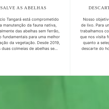
SALVE AS ABELHAS
DESCAR
ácio Tangará está comprometido
Nosso objetiv
a manutenção da fauna nativa,
de lixo. Para 
almente das abelhas sem ferrão,
trabalhamos c
o fundamentais para uma melhor
que nos visita 
zação da vegetação. Desde 2019,
quanto a sele
 duas colmeias de abelhas sem
descarte do ho
 na área externa de nosso Hotel.
então pe