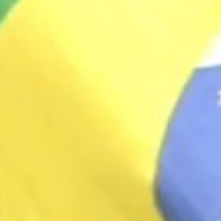
Explo
Diversidade e inclusão | Qualidade de vida
Recursos nat
e segurança no trabalho | Educação e
Resíduo
desenvolvimento de pessoas | Boa
Biodiversid
governança