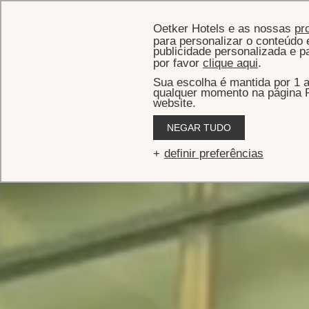
Oetker Hotels e as nossas
pr
para personalizar o conteúdo e
publicidade personalizada e p
por favor
clique aqui
.
Sua escolha é mantida por 1 
qualquer momento na página P
website.
NEGAR TUDO
Nosso f
definir preferências
Uma das maiores experiências que oferecemos aos nossos
para um futuro melhor. Descubra como estamos investind
estão 
Na Oetker Hotels, ins