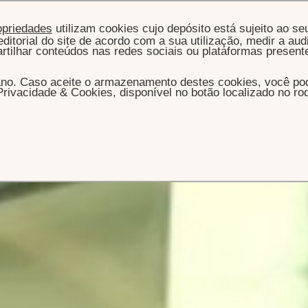
opriedades
utilizam cookies cujo depósito está sujeito ao se
ditorial do site de acordo com a sua utilização, medir a audi
artilhar conteúdos nas redes sociais ou plataformas present
ano. Caso aceite o armazenamento destes cookies, você pode
rivacidade & Cookies, disponível no botão localizado no r
INÍCIO
O HOTEL
SUSTENTABILIDADE
uturo
sustentável
 Hóspedes é a oportunidade de participar em iniciativas
o em um futuro sustentável em benefício das gerações que
por vir.
tituímos uma estratégia de sustent