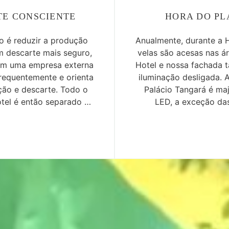
TE CONSCIENTE
HORA DO PL
o é reduzir a produção
Anualmente, durante a H
um descarte mais seguro,
velas são acesas nas 
om uma empresa externa
Hotel e nossa fachada
frequentemente e orienta
iluminação desligada. 
ção e descarte. Todo o
Palácio Tangará é maj
tel é então separado e,
LED, a exceção da
sado e reciclado.
emergênci