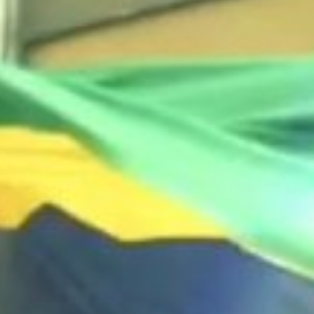
rleBirds
íticas de Responsabilidade Social Coorporativa do Palácio
á são gerenciadas por nosso grupo interno de membros
sciplinares, representado as múltiplas profissões do Hotel.
rupo é chamado de BurleBirds.