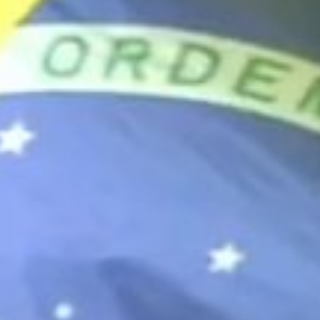
re os nossos compro
urais | Pegada de carbono |
Consciência e engajament
s sólidos e poluição |
Consciência e engajament
ade | Compras responsáveis
Comunicação transp