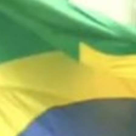
Bu
As pol
Tangar
interdi
Este g