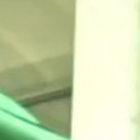
cadas para executar nossos objet
s do Pacto
Global da ONU
, garant
 os que estão conectados aos no