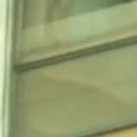
ivos. Temos orgulho de
indo um futuro seguro e
ssos
hotéis masterpieces
.