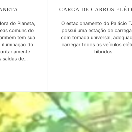
ANETA
CARGA DE CARROS ELÉT
ora do Planeta,
O estacionamento do Palácio T
áreas comuns do
possui uma estação de carreg
 também tem sua
com tomada universal, adequad
A iluminação do
carregar todos os veículos elét
oritariamente
híbridos.
s saídas de
a.