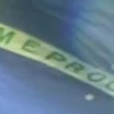
missos
o interno |
Negócios locais e patrimônio da região |
o externo |
Parcerias sustentáveis | Projetos ambientais
arente
e sociais