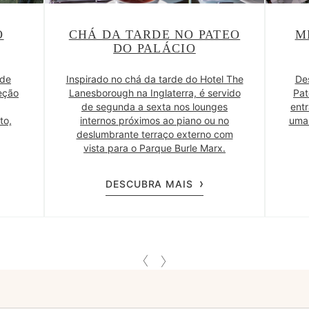
O
CHÁ DA TARDE NO PATEO
M
DO PALÁCIO
 de
Inspirado no chá da tarde do Hotel The
De
leção
Lanesborough na Inglaterra, é servido
Pat
de segunda a sexta nos lounges
entr
to,
internos próximos ao piano ou no
uma 
deslumbrante terraço externo com
vista para o Parque Burle Marx.
DESCUBRA MAIS