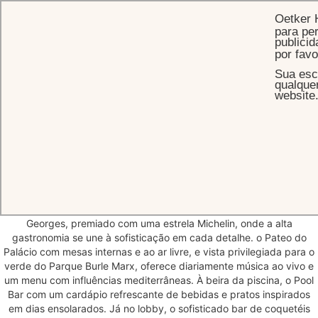
Oetker 
para per
publicid
por fav
Sua esc
INÍCIO
RESTAURANTES & BAR
qualque
website
Uma variedade de excelentes
experiências
gastronômicas
O Palácio Tangará oferece uma curadoria de experiências
gastronômicas, elaboradas para encantar Hóspedes e Visitantes.
Entre os destaques está o renomado restaurante Tangará Jean-
Georges, premiado com uma estrela Michelin, onde a alta
gastronomia se une à sofisticação em cada detalhe. o Pateo do
Palácio com mesas internas e ao ar livre, e vista privilegiada para o
verde do Parque Burle Marx, oferece diariamente música ao vivo e
um menu com influências mediterrâneas. À beira da piscina, o Pool
Bar com um cardápio refrescante de bebidas e pratos inspirados
em dias ensolarados. Já no lobby, o sofisticado bar de coquetéis