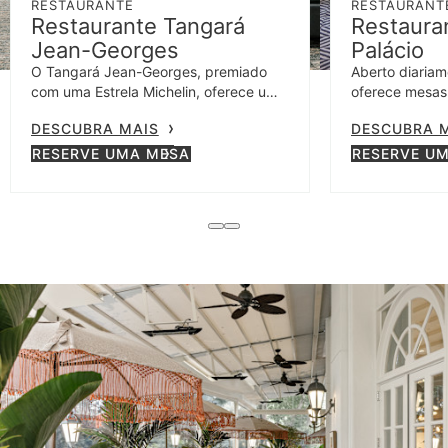
RESTAURANTE
RESTAURANT
Restaurante Tangará
Restaura
Jean-Georges
Palácio
O Tangará Jean-Georges, premiado
Aberto diariam
com uma Estrela Michelin, oferece uma
oferece mesas i
experiência gastronômica única com
com menu fres
DESCUBRA MAIS
DESCUBRA 
menu sofisticado.
mediterrânea.
RESERVE UMA MESA
RESERVE U