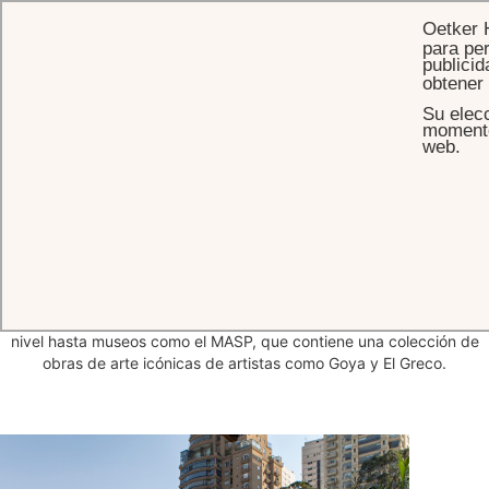
Oetker 
para per
publicid
obtener
Su elecc
INICIO
EL HOTEL
DESTINO
momento 
web.
En medio del verde
de
São Paulo
Con una excepcional ubicación en el medio de un parque tropical,
Palácio Tangará es un Oasis de elegante hospitalidad en la capital
cultural y económica de Brasil, São Paulo. Le invitamos a conocer la
ciudad, desde sus elegantes boutiques y restaurantes de primer
nivel hasta museos como el MASP, que contiene una colección de
obras de arte icónicas de artistas como Goya y El Greco.