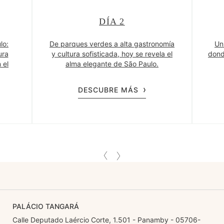
DÍA 2
lo:
De parques verdes a alta gastronomía
Un
ura
y cultura sofisticada, hoy se revela el
dond
 el
alma elegante de São Paulo.
DESCUBRE MÁS
PALÁCIO TANGARÁ
Calle Deputado Laércio Corte, 1.501 - Panamby - 05706-