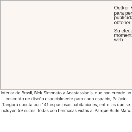
Oetker 
para per
publicid
obtener
Su elecc
INICIO
HABITACIONES Y SUITES
momento 
web.
Decoración especialmente
diseñada
y
vistas excepcionales en São
Paulo
Con un diseño interior a cargo de las principales firmas de diseño de
interior de Brasil, Bick Simonato y Anastassiadis, que han creado un
concepto de diseño especialmente para cada espacio, Palácio
Tangará cuenta con 141 espaciosas habitaciones, entre las que se
incluyen 59 suites, todas con hermosas vistas al Parque Burle Marx.