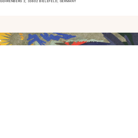
GEHRENBERG 2, 33602 BIELEFELD, GERMANY