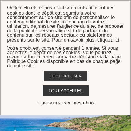
Oetker Hotels et nos
établissements
utilisent des
cookies dont le dépôt est soumis à votre
consentement sur ce site afin de personnaliser le
contenu éditorial du site en fonction de votre
utilisation, de mesurer l'audience du site, de proposer
de la publicité personnalisée et de partager du
ACCUEIL
DESTINATION
DAY 4
contenu sur les réseaux sociaux ou plateformes
présents sur le site. Pour en savoir plus,
cliquez ici
.
Jour 4
Votre choix est conservé pendant 1 année. Si vous
acceptez le dépôt de ces cookies, vous pourrez
revenir à tout moment sur votre décision via la page
Une journée placée sous le signe des plaisirs de la plage, avec au
Politique Cookies disponible en bas de chaque page
programme bateau, baignade et plongée avec tuba ; ou tout
de notre site.
simplement l’occasion de se détendre autour d’un pique-nique ou
TOUT REFUSER
d’un cocktail.
TOUT ACCEPTER
personnaliser mes choix