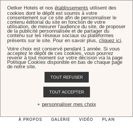
Oetker Hotels et nos
établissements
utilisent des
cookies dont le dépôt est soumis à votre
consentement sur ce site afin de personnaliser le
contenu éditorial du site en fonction de votre
utilisation, de mesurer l'audience du site, de proposer
de la publicité personnalisée et de partager du
ACCUEIL
CHAMBRES, SUITES & VILLAS
VILLA ROCKSTAR
contenu sur les réseaux sociaux ou plateformes
présents sur le site. Pour en savoir plus,
cliquez ici
.
Villa Rockstar
Votre choix est conservé pendant 1 année. Si vous
acceptez le dépôt de ces cookies, vous pourrez
revenir à tout moment sur votre décision via la page
Bienvenue dans l’extraordinaire Villa Rockstar, une demeure hors
Politique Cookies disponible en bas de chaque page
norme de 1 480 m² qui se trouve directement sur la plage, parmi les
de notre site.
plus incroyables au monde.
TOUT REFUSER
TOUT ACCEPTER
RÉSERVER CETTE VILLA
personnaliser mes choix
À PROPOS
GALERIE
VIDÉO
PLAN