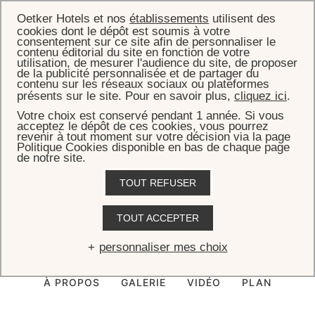
Oetker Hotels et nos
établissements
utilisent des
cookies dont le dépôt est soumis à votre
consentement sur ce site afin de personnaliser le
contenu éditorial du site en fonction de votre
utilisation, de mesurer l'audience du site, de proposer
de la publicité personnalisée et de partager du
ACCUEIL
CHAMBRES, SUITES & VILLAS
VILLA ROCKSTAR
contenu sur les réseaux sociaux ou plateformes
présents sur le site. Pour en savoir plus,
cliquez ici
.
Villa Rockstar
Votre choix est conservé pendant 1 année. Si vous
acceptez le dépôt de ces cookies, vous pourrez
revenir à tout moment sur votre décision via la page
Bienvenue dans l’extraordinaire Villa Rockstar, une demeure hors
Politique Cookies disponible en bas de chaque page
norme de 1 480 m² qui se trouve directement sur la plage, parmi les
de notre site.
plus incroyables au monde.
TOUT REFUSER
TOUT ACCEPTER
RÉSERVER CETTE VILLA
personnaliser mes choix
À PROPOS
GALERIE
VIDÉO
PLAN