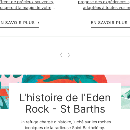
ffrent de précieux souvenirs,
propose des expériences s
longeront la magie de votre
adaptées à toutes vos e
séjour à l’Eden Rock.
EN SAVOIR PLUS
EN SAVOIR PLUS
L'histoire de l'Eden
Rock - St Barths
Un refuge chargé d’histoire, juché sur les roches
iconiques de la radieuse Saint Barthélémy.