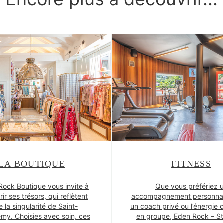
LA BOUTIQUE
FITNESS
Rock Boutique vous invite à
Que vous préfériez 
ir ses trésors, qui reflètent
accompagnement personnal
e la singularité de Saint-
un coach privé ou l’énergie d
emy. Choisies avec soin, ces
en groupe, Eden Rock – St