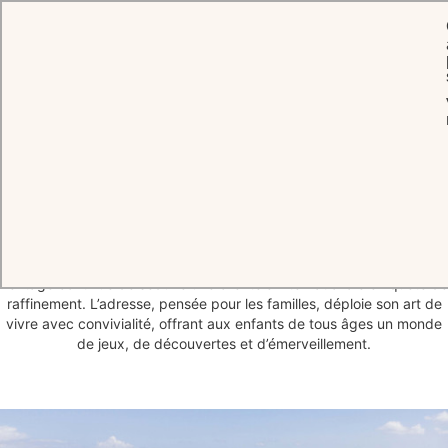
ACCUEIL
L'HOTEL
Plus qu’un hôtel, une expérience
Dans les années 1950, les icônes d’Hollywood ont trouvé à l’Eden
Rock un refuge hors du temps, où l’élégance se mêlait à la quiétude
et la liberté flottait dans l’air. Près de 70 ans plus tard, ce vibrant
héritage continue de séduire une clientèle internationale en quête de
raffinement. L’adresse, pensée pour les familles, déploie son art de
vivre avec convivialité, offrant aux enfants de tous âges un monde
de jeux, de découvertes et d’émerveillement.