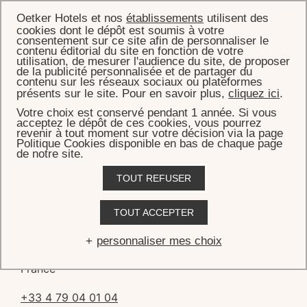
Oetker Hotels et nos
établissements
utilisent des
cookies dont le dépôt est soumis à votre
consentement sur ce site afin de personnaliser le
contenu éditorial du site en fonction de votre
utilisation, de mesurer l'audience du site, de proposer
Contactez-nous
de la publicité personnalisée et de partager du
contenu sur les réseaux sociaux ou plateformes
présents sur le site. Pour en savoir plus,
cliquez ici
.
Pour toute question ou réservation, n’hésitez pas à prendre contact
Votre choix est conservé pendant 1 année. Si vous
avec nous.
acceptez le dépôt de ces cookies, vous pourrez
revenir à tout moment sur votre décision via la page
Politique Cookies disponible en bas de chaque page
de notre site.
TOUT REFUSER
L'APOGÉE COURCHEVEL
TOUT ACCEPTER
5 Rue Emile Allais - Jardin Alpin

personnaliser mes choix
73120 Courchevel

France
+33 4 79 04 01 04