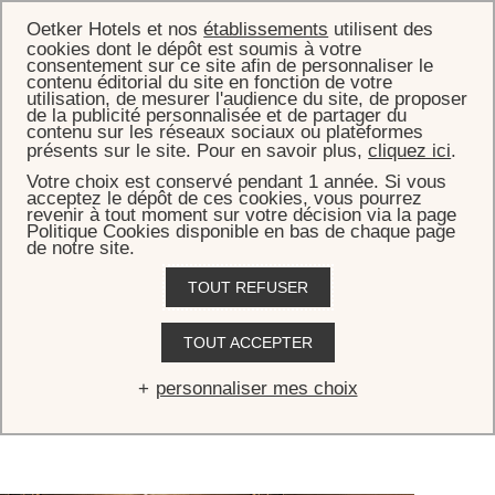
Oetker Hotels et nos
établissements
utilisent des
cookies dont le dépôt est soumis à votre
consentement sur ce site afin de personnaliser le
contenu éditorial du site en fonction de votre
utilisation, de mesurer l'audience du site, de proposer
de la publicité personnalisée et de partager du
ACCUEIL
RESTAURANTS & BARS
CIGAR LOUNGE
contenu sur les réseaux sociaux ou plateformes
présents sur le site. Pour en savoir plus,
cliquez ici
.
Cigar Lounge
Votre choix est conservé pendant 1 année. Si vous
acceptez le dépôt de ces cookies, vous pourrez
revenir à tout moment sur votre décision via la page
Les meilleurs cigares du monde s’apprécient au fumoir de L’Apogée
Politique Cookies disponible en bas de chaque page
Courchevel, pensé comme un écrin feutré pour les amateurs. Tel un
de notre site.
cocon de confort, le Cigar Lounge dévoile une atmosphère
TOUT REFUSER
chaleureuse où canapés profonds, fauteuils de velours et cheminée
crépitante invitent à la détente. La cave à cigares propose une
sélection exceptionnelle, à savourer dans un cadre intime et raffiné.
TOUT ACCEPTER
Pour parfaire l’expérience, de prestigieux vins et spiritueux rares
viennent sublimer ces instants de plaisir. Cet écrin exclusif incarne
personnaliser mes choix
l’art de vivre dans sa plus pure expression, offrant aux connaisseurs
une parenthèse hors du temps.