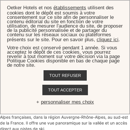
Oetker Hotels et nos
établissements
utilisent des
cookies dont le dépôt est soumis à votre
consentement sur ce site afin de personnaliser le
contenu éditorial du site en fonction de votre
utilisation, de mesurer l'audience du site, de proposer
de la publicité personnalisée et de partager du
ACCUEIL
FOIRE AUX QUESTIONS
contenu sur les réseaux sociaux ou plateformes
présents sur le site. Pour en savoir plus,
cliquez ici
.
Foire Aux Questions
Votre choix est conservé pendant 1 année. Si vous
acceptez le dépôt de ces cookies, vous pourrez
revenir à tout moment sur votre décision via la page
Politique Cookies disponible en bas de chaque page
de notre site.
TOUT REFUSER
TOUT ACCEPTER
A propos de l'hôtel
personnaliser mes choix
OÙ SE TROUVE L'APOGÉE COURCHEVEL ?
L'hôtel est niché au sommet de Courchevel 1850, au cœur des
Alpes françaises, dans la région Auvergne-Rhône-Alpes, au sud-est
de la France. Il offre une vue panoramique sur la vallée et un accès
direct aux pistes de ski.