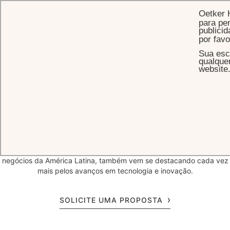
Oetker 
para per
publicid
por fav
Sua esc
INÍCIO
REUNIÕES & EVENTOS
NEGÓCIOS
qualque
website
Viagens
a Negócios
para São Paulo
O Palácio Tangará é um verdadeiro oásis de tranquilidade, que
oferece a oportunidade de equilibrar compromissos de trabalho
com uma experiência revigorante em São Paulo. A cidade, maior
polo econômico e industrial do Hemisfério Sul e principal centro de
negócios da América Latina, também vem se destacando cada vez
mais pelos avanços em tecnologia e inovação.
SOLICITE UMA PROPOSTA