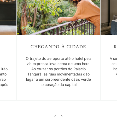
CHEGANDO À CIDADE
R
O trajeto do aeroporto até o hotel pela
A se
e
via expressa leva cerca de uma hora.
se 
 irão
Ao cruzar os portões do Palácio
in
anto
Tangará, as ruas movimentadas dão
arão
lugar a um surpreendente oásis verde
 após
no coração da capital.