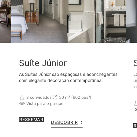
Suíte Júnior
As Suítes Júnior são espaçosas e aconchegantes
L
com elegante decoração contemporânea.
u
i
3 convidados
56 m² (602 pés²)
Vista para o parque
RESERVAR
DESCOBRIR
R