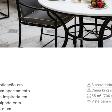
isticação em
3 convidados
Cama king s
 um apartamento
65 m² (700 s
o inspirada em
Vista para o
equipada com
o e um