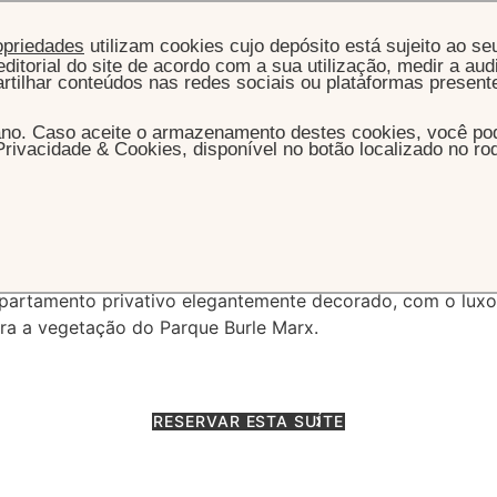
opriedades
utilizam cookies cujo depósito está sujeito ao se
ditorial do site de acordo com a sua utilização, medir a audi
artilhar conteúdos nas redes sociais ou plataformas present
ano. Caso aceite o armazenamento destes cookies, você pode
rivacidade & Cookies, disponível no botão localizado no r
UARTOS & SUITES
SUÍTE JÚNIOR DELUXE TERRACE
ior Deluxe Terrace
apartamento privativo elegantemente decorado, com o luxo
ara a vegetação do Parque Burle Marx.
RESERVAR ESTA SUÍTE