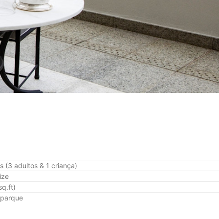
 (3 adultos & 1 criança)
ize
q.ft)
 parque