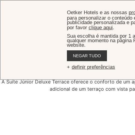
Oetker Hotels e as nossas
pr
para personalizar o conteúdo e
publicidade personalizada e p
por favor
clique aqui
.
Sua escolha é mantida por 1 
qualquer momento na página P
website.
INÍCIO
Q
NEGAR TUDO
Suíte Jún
definir preferências
A Suíte Júnior Deluxe Terrace oferece o conforto de um 
adicional de um terraço com vista p