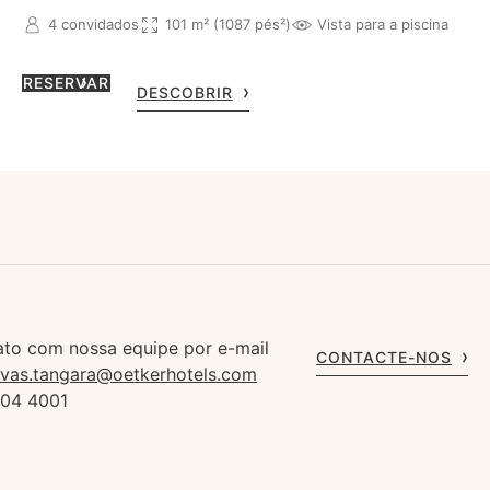
4 convidados
101 m² (1087 pés²)
Vista para a piscina
RESERVAR
DESCOBRIR
ato com nossa equipe por e-mail
CONTACTE-NOS
rvas.tangara@oetkerhotels.com
904 4001