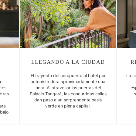
LLEGANDO A LA CIUDAD
R
El trayecto del aeropuerto al hotel por
La c
re
autopista dura aproximadamente una
ntes
hora. Al atravesar las puertas del
es
ntras
Palácio Tangará, las concurridas calles
s
dan paso a un sorprendente oasis
ara
verde en plena capital.
bajo.