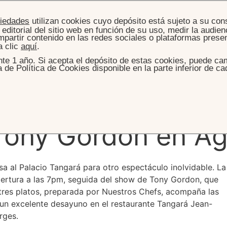
piedades
utilizan cookies cuyo depósito está sujeto a su con
editorial del sitio web en función de su uso, medir la audienc
partir contenido en las redes sociales o plataformas presen
a clic
aquí
.
te 1 año. Si acepta el depósito de estas cookies, puede cam
de Política de Cookies disponible en la parte inferior de ca
LET'S CELEBRATE! TONY GORDON SHOW EL 26 DE AGOSTO
's celebrate!
Tony Gordon en A
a al Palacio Tangará para otro espectáculo inolvidable. La
pertura a las 7pm, seguida del show de Tony Gordon, que
res platos, preparada por Nuestros Chefs, acompaña las
 un excelente desayuno en el restaurante Tangará Jean-
rges.