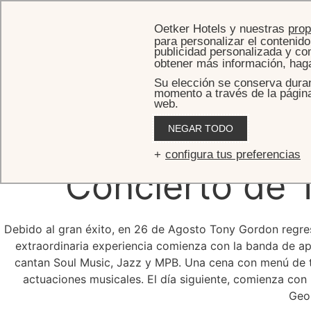
Oetker Hotels y nuestras
pro
para personalizar el contenido 
publicidad personalizada y com
obtener más información, hag
Su elección se conserva duran
momento a través de la página 
web.
INICIO
OFERTAS
NEGAR TODO
Let
configura tus preferencias
Concierto de 
Debido al gran éxito, en 26 de Agosto Tony Gordon regres
extraordinaria experiencia comienza con la banda de a
cantan Soul Music, Jazz y MPB. Una cena con menú de t
actuaciones musicales. El día siguiente, comienza con
Geo