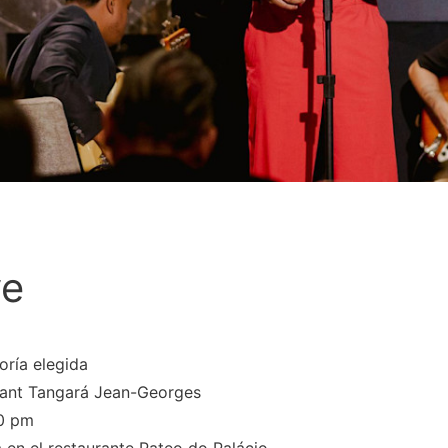
ye
oría elegida
urant Tangará Jean-Georges
30 pm