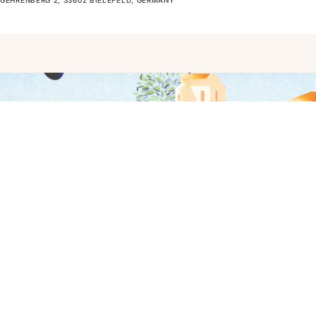
GEHRENBERG 2, 33602 BIELEFELD, GERMANY