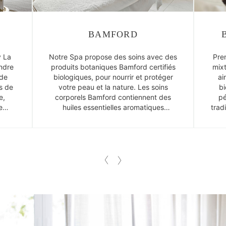
BAMFORD
y La
Notre Spa propose des soins avec des
Pre
endre
produits botaniques Bamford certifiés
mixt
 de
biologiques, pour nourrir et protéger
ai
ts de
votre peau et la nature. Les soins
bi
e,
corporels Bamford contiennent des
pé
e
huiles essentielles aromatiques
trad
fabriquées uniquement à partir
mome
d'herbes et de plantes.