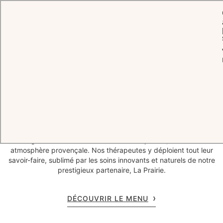
ACCUEIL
WELLNESS BY CHÂTEAU
SPA SAINT-MARTIN BY LA PRAIRIE
Spa Saint-Martin by La Prairie
Élu « Meilleure Destination Spa en Europe » par les World Luxury
Spa Awards, le Spa Saint-Martin by La Prairie invite à une
expérience de bien-être et de beauté d’exception. Les soins y sont
prodigués dans le calme absolu de nos cabines ou en plein air, sous
une élégante cabane nichée au cœur des jardins, dans la douce
atmosphère provençale. Nos thérapeutes y déploient tout leur
savoir-faire, sublimé par les soins innovants et naturels de notre
prestigieux partenaire, La Prairie.
DÉCOUVRIR LE MENU