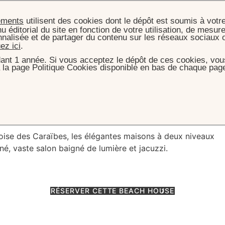
ements
utilisent des cookies dont le dépôt est soumis à votr
u éditorial du site en fonction de votre utilisation, de mesure
nnalisée et de partager du contenu sur les réseaux sociaux 
uez ici
.
ant 1 année. Si vous acceptez le dépôt de ces cookies, vous
 la page Politique Cookies disponible en bas de chaque page
HAMBRES, SUITES & VILLAS
HEAVENLY BEACH HOUSE
ly Beach House
oise des Caraïbes, les élégantes maisons à deux niveaux
né, vaste salon baigné de lumière et jacuzzi.
RÉSERVER CETTE BEACH HOUSE