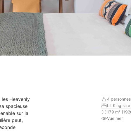
, les Heavenly
4 personnes 
Lit King size
sa spacieuse
179 m² (1926
enable sur la
Vue mer
lière peut,
seconde