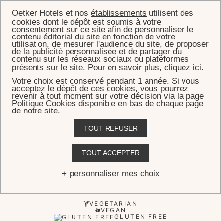
Oetker Hotels et nos
établissements
utilisent des
cookies dont le dépôt est soumis à votre
consentement sur ce site afin de personnaliser le
contenu éditorial du site en fonction de votre
utilisation, de mesurer l'audience du site, de proposer
de la publicité personnalisée et de partager du
ACCUEIL
L'APOGÉE CLUB KIDS MENU
contenu sur les réseaux sociaux ou plateformes
présents sur le site. Pour en savoir plus,
cliquez ici
.
L'Apogée Club kids menu
Votre choix est conservé pendant 1 année. Si vous
acceptez le dépôt de ces cookies, vous pourrez
revenir à tout moment sur votre décision via la page
Politique Cookies disponible en bas de chaque page
de notre site.
L'APOGÉE CLUB MENU
L'APOGÉE CLUB KIDS MENU
TOUT REFUSER
TOUT ACCEPTER
LES ENTRÉES
LES PLATS
GARNITURES
LES DESSERTS
personnaliser mes choix
VEGETARIAN
VEGAN
GLUTEN FREE