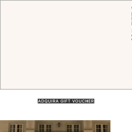
INÍCIO
RESTAURANTES & BAR
PATEO DO PALÁCIO
O restaurante ao ar livre mais
lindo de São Paulo
Em um terraço com vista para o Parque Burle Marx e a piscina do
hotel, o restaurante Pateo do Palácio em São Paulo oferece uma
experiência gastronômica relaxante, com música ao vivo ao longo
do dia.
ADQUIRA GIFT VOUCHER