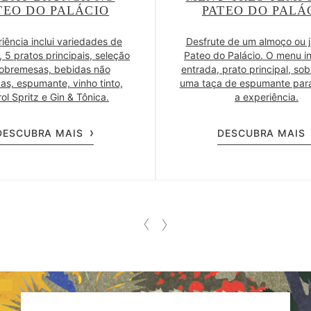
TEO DO PALÁCIO
PATEO DO PALÁ
iência inclui variedades de
Desfrute de um almoço ou j
 5 pratos principais, seleção
Pateo do Palácio. O menu i
obremesas, bebidas não
entrada, prato principal, so
cas, espumante, vinho tinto,
uma taça de espumante para
ol Spritz e Gin & Tônica.
a experiência.
DESCUBRA MAIS
DESCUBRA MAIS