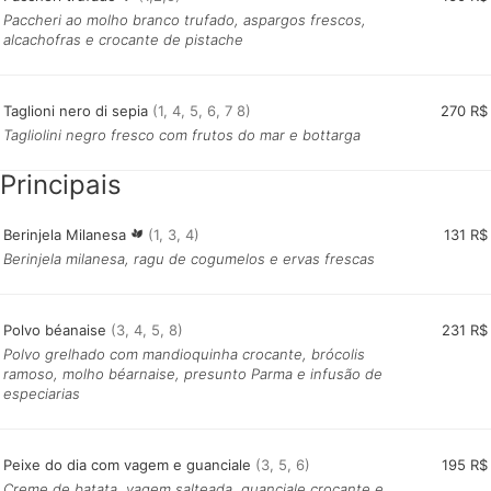
Paccheri ao molho branco trufado, aspargos frescos,
alcachofras e crocante de pistache
Taglioni nero di sepia
(1, 4, 5, 6, 7 8)
270 R$
Tagliolini negro fresco com frutos do mar e bottarga
Principais
Berinjela Milanesa
(1, 3, 4)
131 R$
Berinjela milanesa, ragu de cogumelos e ervas frescas
Polvo béanaise
(3, 4, 5, 8)
231 R$
Polvo grelhado com mandioquinha crocante, brócolis
ramoso, molho béarnaise, presunto Parma e infusão de
especiarias
Peixe do dia com vagem e guanciale
(3, 5, 6)
195 R$
Creme de batata, vagem salteada, guanciale crocante e