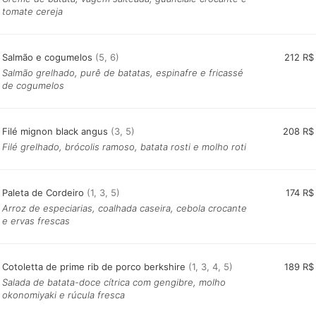
tomate cereja
Salmão e cogumelos
(5, 6)
212 R$
Salmão grelhado, purê de batatas, espinafre e fricassé
de cogumelos
Filé mignon black angus
(3, 5)
208 R$
Filé grelhado, brócolis ramoso, batata rosti e molho roti
Paleta de Cordeiro
(1, 3, 5)
174 R$
Arroz de especiarias, coalhada caseira, cebola crocante
e ervas frescas
Cotoletta de prime rib de porco berkshire
(1, 3, 4, 5)
189 R$
Salada de batata-doce cítrica com gengibre, molho
okonomiyaki e rúcula fresca