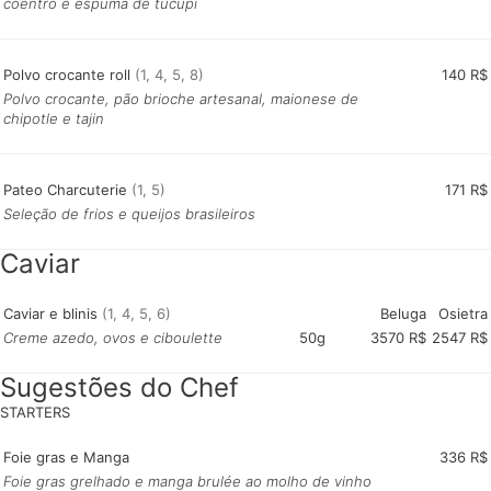
coentro e espuma de tucupi
Polvo crocante roll
(1, 4, 5, 8)
140 R$
Polvo crocante, pão brioche artesanal, maionese de
chipotle e tajin
Pateo Charcuterie
(1, 5)
171 R$
Seleção de frios e queijos brasileiros
Caviar
Caviar e blinis
(1, 4, 5, 6)
Beluga
Osietra
Creme azedo, ovos e ciboulette
Sugestões do Chef
Foie gras e Manga
336 R$
Foie gras grelhado e manga brulée ao molho de vinho