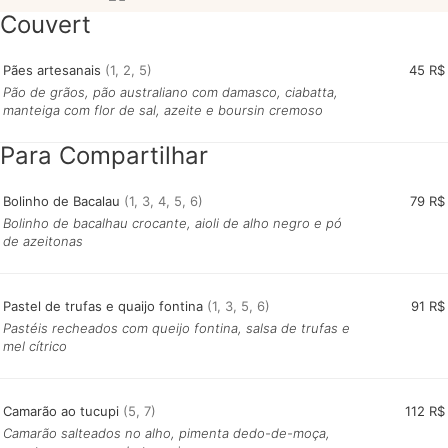
Couvert
Pães artesanais
(1, 2, 5)
45 R$
Pão de grãos, pão australiano com damasco, ciabatta,
manteiga com flor de sal, azeite e boursin cremoso
Para Compartilhar
Bolinho de Bacalau
(1, 3, 4, 5, 6)
79 R$
Bolinho de bacalhau crocante, aioli de alho negro e pó
de azeitonas
Pastel de trufas e quaijo fontina
(1, 3, 5, 6)
91 R$
Pastéis recheados com queijo fontina, salsa de trufas e
mel cítrico
Camarão ao tucupi
(5, 7)
112 R$
Camarão salteados no alho, pimenta dedo-de-moça,