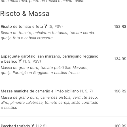
de cebola roxa, pesto de rúcula e molho tahine
Risoto & Massa
Risoto de tomate e feta
(5, PSV)
152 R$
Risoto de tomate, echalotes tostadas, tomate cereja,
queijo feta e cebola crocante
Espaguete garofalo, san marzano, parmigiano reggiano
134 R$
e basílico
(1, 5, PSV)
Massa de grano duro, tomate pelati San Marzano,
queijo Parmigiano Reggiano e basílico fresco
Mezze maniche de camarão e limão siciliano
(1, 5, 7)
196 R$
Massa de grano duro, camarões pistola, vermute seco,
alho, pimenta calabresa, tomate cereja, limão confitado
e basílico
Paccheri trufado
(1,2,5)
160 R$