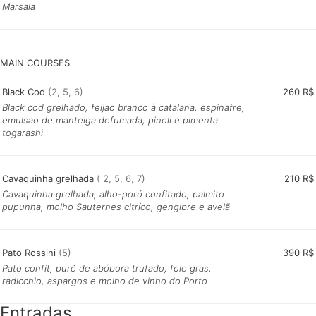
Marsala
Black Cod
(2, 5, 6)
260 R$
Black cod grelhado, feijao branco à catalana, espinafre,
emulsao de manteiga defumada, pinoli e pimenta
togarashi
Cavaquinha grelhada
( 2, 5, 6, 7)
210 R$
Cavaquinha grelhada, alho-poró confitado, palmito
pupunha, molho Sauternes citríco, gengibre e avelã
Pato Rossini
(5)
390 R$
Pato confit, purê de abóbora trufado, foie gras,
radicchio, aspargos e molho de vinho do Porto
Entradas