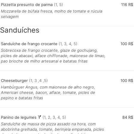
Pizzetta presunto de parma
(1, 5)
116 R$
Mozzarella de búfala fresca, molho de tomate e rúcula
selvagem
Sanduíches
Sanduíche de frango crocante
(1, 3, 4, 5)
100 R$
Sobrecoxa de frango crocante, glaze de gochujang,
picles de abacaxi, alface chiffonade, maionese de limao,
pao brioche de milho artesanal e batatas fritas
Cheeseburger
(1, 3 ,4 ,5)
100 R$
Hambúrguer Angus, com maionese de alho negro,
American cheese, bacon, alface, tomate, picles de
pepino e batatas fritas
Panino de legumes
(1, 2, 3, 4, 5)
84 R$
Sanduíche de massa de pizza assado na hora, com
abobrinha grelhada, tomate, berinjela empanada, picles