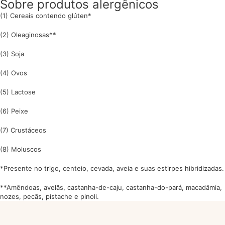
Sobre produtos alergênicos
(1) Cereais contendo glúten*
(2) Oleaginosas**
(3) Soja
(4) Ovos
(5) Lactose
(6) Peixe
(7) Crustáceos
(8) Moluscos
*Presente no trigo, centeio, cevada, aveia e suas estirpes hibridizadas.
**Amêndoas, avelãs, castanha-de-caju, castanha-do-pará, macadâmia,
nozes, pecãs, pistache e pinoli.