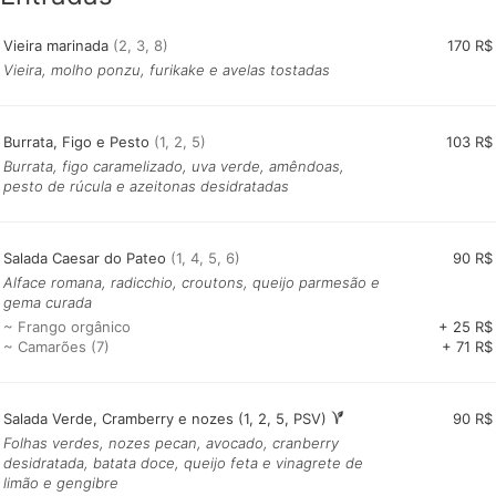
Vieira marinada
(2, 3, 8)
170 R$
Vieira, molho ponzu, furikake e avelas tostadas
Burrata, Figo e Pesto
(1, 2, 5)
103 R$
Burrata, figo caramelizado, uva verde, amêndoas,
pesto de rúcula e azeitonas desidratadas
Salada Caesar do Pateo
(1, 4, 5, 6)
90 R$
Alface romana, radicchio, croutons, queijo parmesão e
gema curada
~ Frango orgânico
+ 25 R$
~ Camarões (7)
+ 71 R$
Salada Verde, Cramberry e nozes (1, 2, 5, PSV)
90 R$
Folhas verdes, nozes pecan, avocado, cranberry
desidratada, batata doce, queijo feta e vinagrete de
limão e gengibre