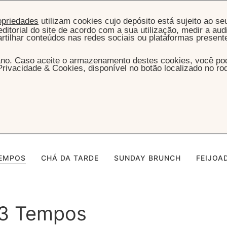
opriedades
utilizam cookies cujo depósito está sujeito ao se
ditorial do site de acordo com a sua utilização, medir a audi
artilhar conteúdos nas redes sociais ou plataformas present
ano. Caso aceite o armazenamento destes cookies, você pode
rivacidade & Cookies, disponível no botão localizado no r
INÍCIO
MENU 3 TEMPOS
ácio - Menu 3 Te
TEMPOS
CHÁ DA TARDE
SUNDAY BRUNCH
FEIJOA
3 Tempos