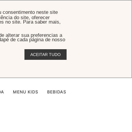
RESERVE
u consentimento neste site
ência do site, oferecer
es no site. Para saber mais,
 alterar sua preferencias a
odapé de cada página de nosso
ACEITAR TUDO
mpos
DA
MENU KIDS
BEBIDAS