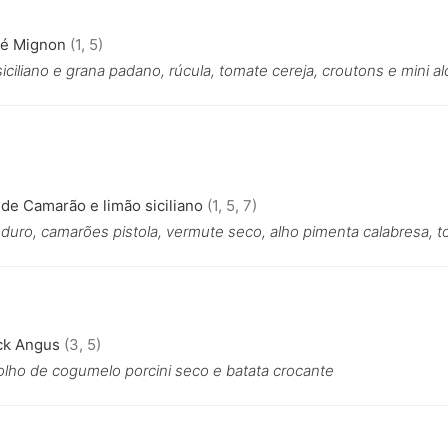
lé Mignon
(1, 5)
iciliano e grana padano, rúcula, tomate cereja, croutons e mini al
e Camarão e limão siciliano
(1, 5, 7)
uro, camarões pistola, vermute seco, alho pimenta calabresa, tom
ck Angus
(3, 5)
olho de cogumelo porcini seco e batata crocante