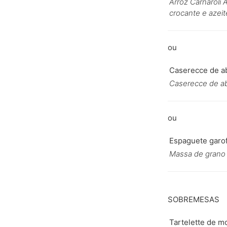
Arroz Carnaroli 
crocante e azei
Caserecce de a
Caserecce de abo
Espaguete garof
Massa de grano d
SOBREMESAS
Tartelette de m