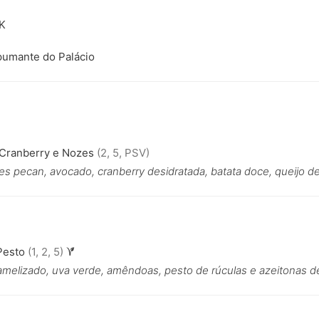
K
pumante do Palácio
 Cranberry e Nozes
(2, 5, PSV)
s pecan, avocado, cranberry desidratada, batata doce, queijo de
Pesto
(1, 2, 5)
ramelizado, uva verde, amêndoas, pesto de rúculas e azeitonas d