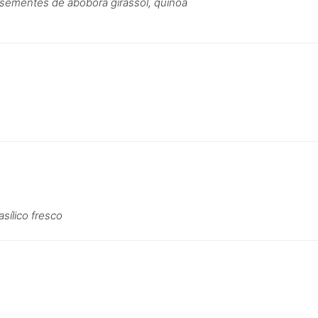
, sementes de abóbora girassol, quinoa
sílico fresco