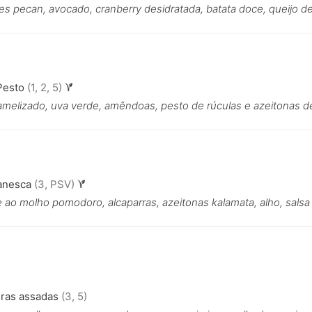
s pecan, avocado, cranberry desidratada, batata doce, queijo de
Pesto
(1, 2, 5)
ramelizado, uva verde, amêndoas, pesto de rúculas e azeitonas d
tanesca
(3, PSV)
 ao molho pomodoro, alcaparras, azeitonas kalamata, alho, salsa 
uras assadas
(3, 5)