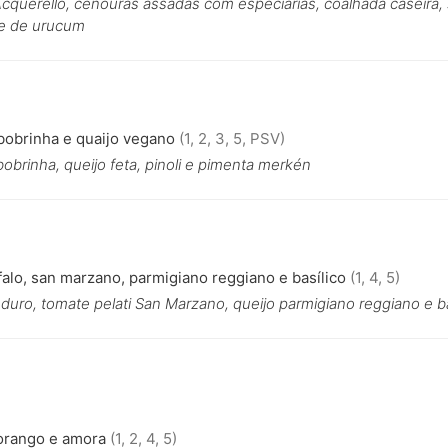
Acquerello, cenouras assadas com especiarias, coalhada caseira
te de urucum
bobrinha e quaijo vegano
(1, 2, 3, 5, PSV)
brinha, queijo feta, pinoli e pimenta merkén
alo, san marzano, parmigiano reggiano e basílico
(1, 4, 5)
uro, tomate pelati San Marzano, queijo parmigiano reggiano e ba
orango e amora
(1, 2, 4, 5)