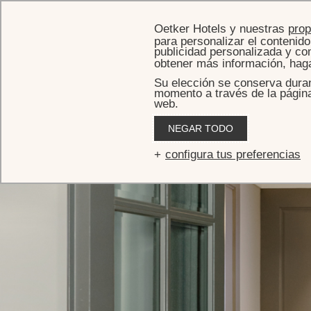
Oetker Hotels y nuestras
pro
para personalizar el contenido 
publicidad personalizada y com
obtener más información, hag
Su elección se conserva duran
momento a través de la página 
web.
INICIO
REUNIONES Y EVENTOS
NUESTRAS SALAS
SALA PAINEIRA
Sala Paineira
NEGAR TODO
configura tus preferencias