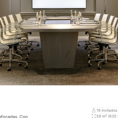
16 invitados
59 m² (635 s
enfocadas. Con