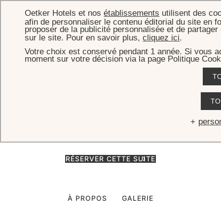
Oetker Hotels et nos
établissements
utilisent des co
afin de personnaliser le contenu éditorial du site en f
proposer de la publicité personnalisée et de partage
sur le site. Pour en savoir plus,
cliquez ici
.
Votre choix est conservé pendant 1 année. Si vous ac
ACCUEIL
CHAMBRES & SUITES
SUITE UNE CHAMBRE
moment sur votre décision via la page Politique Cook
Suite une chambre
T
Avec une vue spectaculaire depuis la loggia et salon séparé, la Suite
TO
Une Chambre incarne un luxe discret, baignée de lumière
provençale et rafraîchie par la brise.
perso
RÉSERVER CETTE SUITE
À PROPOS
GALERIE