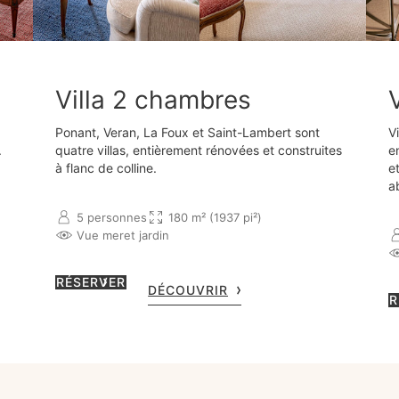
Villa 2 chambres
Ponant, Veran, La Foux et Saint-Lambert sont
V
.
quatre villas, entièrement rénovées et construites
en
à flanc de colline.
e
a
5 personnes
180 m² (1937 pi²)
Vue mer
et jardin
RÉSERVER
DÉCOUVRIR
R