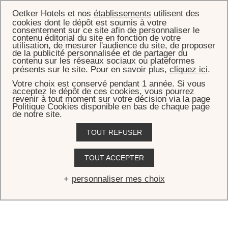
Oetker Hotels et nos
établissements
utilisent des
cookies dont le dépôt est soumis à votre
consentement sur ce site afin de personnaliser le
contenu éditorial du site en fonction de votre
utilisation, de mesurer l'audience du site, de proposer
de la publicité personnalisée et de partager du
ACCUEIL
CHAMBRES, SUITES & VILLAS
contenu sur les réseaux sociaux ou plateformes
présents sur le site. Pour en savoir plus,
cliquez ici
.
Luxe et
sérénité
en bord de mer
Votre choix est conservé pendant 1 année. Si vous
acceptez le dépôt de ces cookies, vous pourrez
revenir à tout moment sur votre décision via la page
Érigées sur le rocher, bordant la plage ou subtilement nichées au
Politique Cookies disponible en bas de chaque page
cœur de jardins luxuriants, l’Eden Rock – St Barths offre 37
de notre site.
chambres, suites et villas d’exception. Habillé d’un savant mélange
TOUT REFUSER
de matériaux, d’œuvres d’art et de livres, chacun de ces espaces
ultra-luxueux se distingue par des attentions personnalisées et de
délicates surprises.
TOUT ACCEPTER
personnaliser mes choix
VOIR TOUT
CHAMBRES
ROCK SUITE
SUITE LEGA