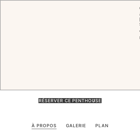
ACCUEIL
CHAMBRES & SUITES
PENTHOUSE
Penthouse
Perché au sommet des pistes, le Penthouse offre trois chambres,
une chambre double, salon, salle à manger, spa, salle de cinéma et
terrasse avec jacuzzi, dans un cadre exceptionnel.
RÉSERVER CE PENTHOUSE
À PROPOS
GALERIE
PLAN