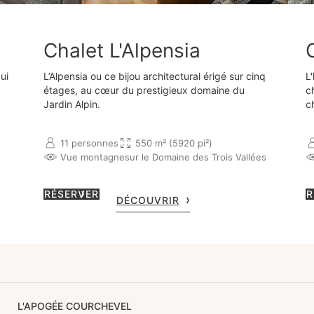
Chalet L'Alpensia
ui
L’Alpensia ou ce bijou architectural érigé sur cinq
L'
étages, au cœur du prestigieux domaine du
c
Jardin Alpin.
c
11 personnes
550 m² (5920 pi²)
Vue montagne
sur le Domaine des Trois Vallées
RÉSERVER
R
DÉCOUVRIR
L'APOGÉE COURCHEVEL