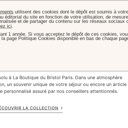
ements
utilisent des cookies dont le dépôt est soumis à votr
u éditorial du site en fonction de votre utilisation, de mesure
nnalisée et de partager du contenu sur les réseaux sociaux 
uez ici
.
ant 1 année. Si vous acceptez le dépôt de ces cookies, vous
 la page Politique Cookies disponible en bas de chaque page
L
BOUTIQUES
LA BOUTIQUE - LE BRISTOL PARIS
e - Le Bristol Pari
solu à La Boutique du Bristol Paris. Dans une atmosphère
n, un souvenir unique de votre séjour ou encore un article
e personnalisé assuré par nos conseillers attentionnés.
ÉCOUVRIR LA COLLECTION