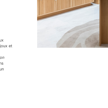
ux
joux et
ion
ns
 un