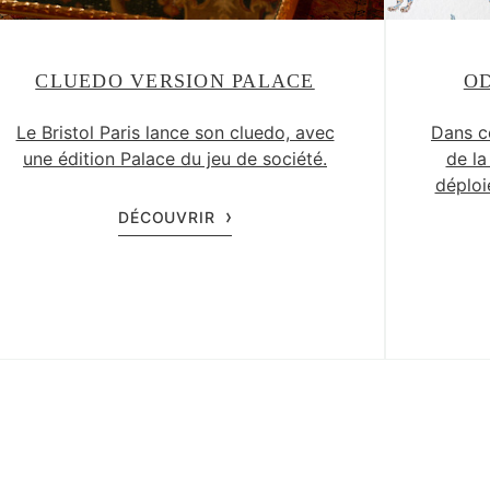
CLUEDO VERSION PALACE
OD
Le Bristol Paris lance son cluedo, avec
Dans c
une édition Palace du jeu de société.
de la
déploi
DÉCOUVRIR