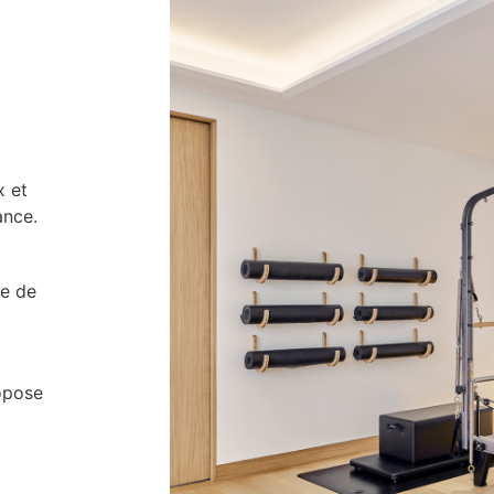
x et
ance.
ne de
opose