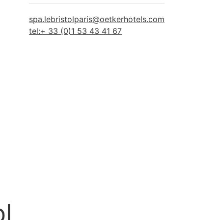
spa.lebristolparis@oetkerhotels.com
tel:+ 33 (0)1 53 43 41 67
l