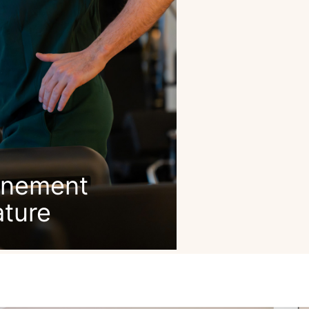
nement
ature
R