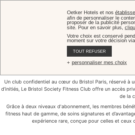
Oetker Hotels et nos
établiss
afin de personnaliser le conten
proposer de la publicité perso
site. Pour en savoir plus,
cliq
Votre choix est conservé pend
moment sur votre décision via
ACCUEIL
S
TOUT REFUSER
Le Bristol 
personnaliser mes choix
Un club confidentiel au cœur du Bristol Paris, réservé 
d’initiés, Le Bristol Society Fitness Club offre un accès pri
de la c
Grâce à deux niveaux d'abonnement, les membres bénéf
fitness haut de gamme, de soins signatures et d’avantag
expérience rare, conçue pour celles et ceux q