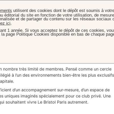
ements
utilisent des cookies dont le dépôt est soumis à votr
u éditorial du site en fonction de votre utilisation, de mesure
nnalisée et de partager du contenu sur les réseaux sociaux 
uez ici
.
ant 1 année. Si vous acceptez le dépôt de ces cookies, vous
 la page Politique Cookies disponible en bas de chaque page
PA & BIEN ÊTRE
LE BRISTOL SOCIETY FITNESS CLUB
Society
Fitness
Clu
à un nombre très limité de membres. Pensé comme un cercle
vilégié à l’un des environnements bien-être les plus exclusifs
apitale.
icient d’un accompagnement sur-mesure, d’un espace de
es uniques imaginés spécialement pour ce club privé. Une
ui souhaitent vivre Le Bristol Paris autrement.