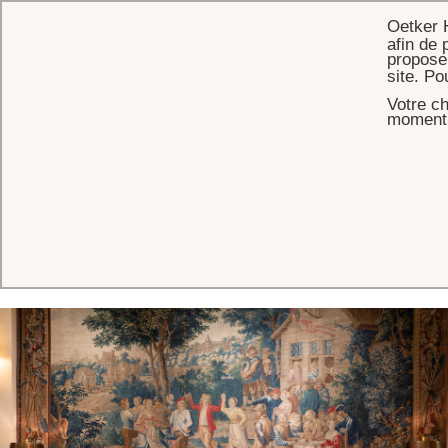
Oetker 
afin de 
proposer
site. Po
Votre ch
ACCUEIL
GALERIE
moment s
Galerie
VOIR TOUT
SHOP
ÉVÉNEMENTS
L'HÔTEL
HÉB