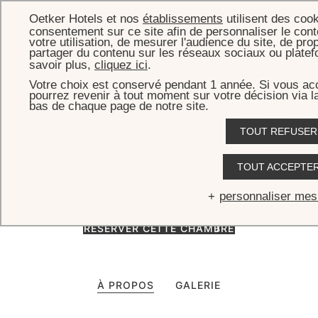
Oetker Hotels et nos
établissements
utilisent des coo
consentement sur ce site afin de personnaliser le conte
votre utilisation, de mesurer l'audience du site, de pro
partager du contenu sur les réseaux sociaux ou platef
savoir plus,
cliquez ici
.
ACCUEIL
CHAMBRES & SUITES
CHAMBRE SUPÉRIEURE
Votre choix est conservé pendant 1 année. Si vous ac
pourrez revenir à tout moment sur votre décision via l
Chambre Supérieure
bas de chaque page de notre site.
TOUT REFUSER
Spacieuse et baignée de lumière naturelle, la Chambre Supérieure
offre un cadre élégant et apaisant pour profiter de Paris dans les
TOUT ACCEPTE
meilleures conditions.
personnaliser mes
RÉSERVER CETTE CHAMBRE
À PROPOS
GALERIE