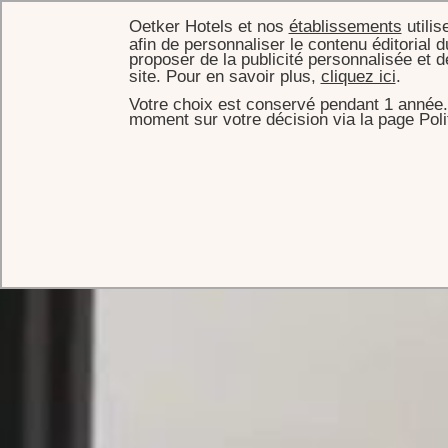
Oetker Hotels et nos
établissements
utilis
afin de personnaliser le contenu éditorial d
proposer de la publicité personnalisée et 
site. Pour en savoir plus,
cliquez ici
.
Votre choix est conservé pendant 1 année.
ACCUEIL
CHAMBRES & SUITES
SUITE LUMIÈRE
moment sur votre décision via la page Poli
Suite Lumière
Surplombant la rue du Faubourg Saint-Honoré, la Suite Lumière
porte bien son nom : baignée de lumière, elle offre un cadre
inspirant, ancré dans l’héritage artistique et culturel de la capitale.
RÉSERVER CETTE SUITE
À PROPOS
GALERIE
VIDÉO
PLAN
VISITE VIR