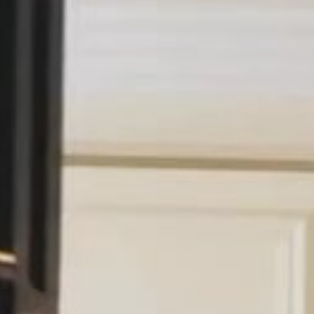
La Suite Lumière du Bristol Paris se définit par son incroyable
luminosité. Dominant le Faubourg Saint-Honoré, elle dévoile une
atmosphère apaisante, portée par des tons pastels et le naturel des
lins Colefax and Fowler. À travers les bow-windows, la lumière du
jour met en relief le parquet en pointe de Hongrie, les boiseries en
chêne et le cachemire des canapés. Entre la bibliothèque privée et
les œuvres d'art, le décor trouve un équilibre parfait entre élégance
classique et esprit contemporain.
L’expérience se prolonge à travers un service fluide et attentif. Tout
commence dès votre arrivée avec un accueil VIP et un transfert
privé, vous permettant de rejoindre directement votre suite pour un
check-in en toute intimité. Chaque détail est pensé pour votre
confort et votre bien-être : petit-déjeuner Prestige, soin bien-être
pour deux et attentions personnalisées. Avec l’appui d’une
gouvernante pour votre installation, d’un Maître d’hôtel dédié et
d’une ligne WhatsApp disponible à chaque instant, vous profitez de
Paris en toute liberté.