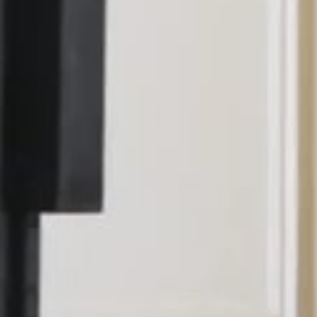
RÉSERVATION D'UN SÉJOUR
Pour toute réservation de séjour, vous pouvez contacter nos
équipes à l'adresse email suivante
reservations.lebristolparis@oetkerhotels.com
ou par
téléphone : +33 1 53 43 43 25
NOUS CONTACTER