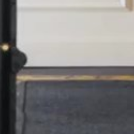
NEWSLETTER
Si vous souhaitez en savoir plus sur Le Bristol Paris, inscrivez-vous
pour recevoir nos dernières actualités.
INSCRIVEZ-VOUS
OETKER HOTELS
PRESSE
DÉCOUVRIR OETKER HOTELS
CONTACT
CAREERS
OETKER COLLECTION