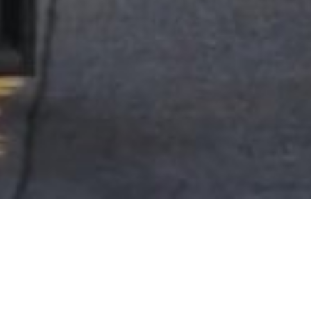
LÉGALE
LANGUE :
FRENCH
© 2025, OETKER HOTELS
OETKER HOTEL MANAGEMENT COMPANY GMBH, C/O OETKER COLLECTION KG,
GEHRENBERG 2, 33602 BIELEFELD, GERMANY