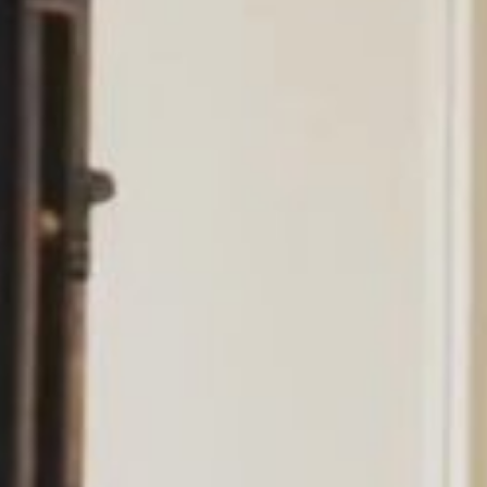
À PARTIR DE 9 000 €
RÉSERVER CETTE SUITE
3 personnes (2 adultes & 1 enfant)
Lit King size
120 m² (1291 sq.ft)
Vue ville
- rue du Faubourg Saint-Honoré
à propos de cette Suite
Inclsu