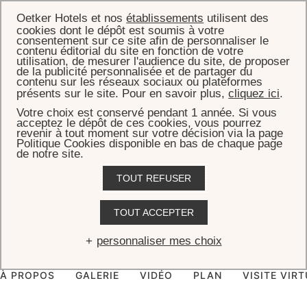
Oetker Hotels et nos
établissements
utilisent des
cookies dont le dépôt est soumis à votre
consentement sur ce site afin de personnaliser le
contenu éditorial du site en fonction de votre
utilisation, de mesurer l'audience du site, de proposer
de la publicité personnalisée et de partager du
ACCUEIL
CHAMBRES & SUITES
SUITE EDEN
contenu sur les réseaux sociaux ou plateformes
présents sur le site. Pour en savoir plus,
cliquez ici
.
Suite Eden
Votre choix est conservé pendant 1 année. Si vous
acceptez le dépôt de ces cookies, vous pourrez
revenir à tout moment sur votre décision via la page
La Suite Eden dévoile une terrasse-jardin suspendue, un spa privatif
Politique Cookies disponible en bas de chaque page
et des intérieurs raffinés pour un séjour de luxe exclusif au sommet
de notre site.
de la capitale.
TOUT REFUSER
TOUT ACCEPTER
RÉSERVER CETTE SUITE
personnaliser mes choix
À PROPOS
GALERIE
VIDÉO
PLAN
VISITE VIR