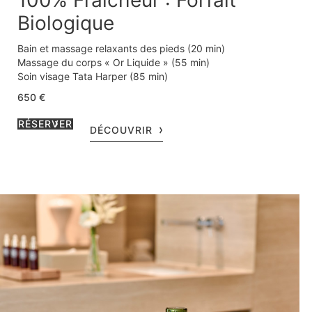
100% Fraîcheur : Forfait
Biologique
Bain et massage relaxants des pieds (20 min)
Massage du corps « Or Liquide » (55 min)
Soin visage Tata Harper (85 min)
Privatisation du salon de soin avec terrasse sur jardin (30
650 €
min)
Jus et en-cas détox du Chef Arnaud Faye
RÉSERVER
DÉCOUVRIR