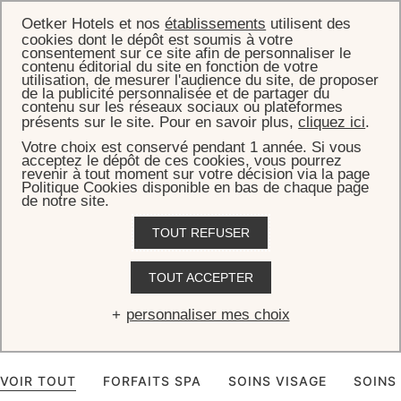
Oetker Hotels et nos
établissements
utilisent des
cookies dont le dépôt est soumis à votre
consentement sur ce site afin de personnaliser le
contenu éditorial du site en fonction de votre
utilisation, de mesurer l'audience du site, de proposer
de la publicité personnalisée et de partager du
ACCUEIL
SPA LE BRISTOL BY LA MER
contenu sur les réseaux sociaux ou plateformes
présents sur le site. Pour en savoir plus,
cliquez ici
.
Spa Le Bristol by La Mer
Votre choix est conservé pendant 1 année. Si vous
acceptez le dépôt de ces cookies, vous pourrez
revenir à tout moment sur votre décision via la page
Au cœur du Bristol Paris, le Spa Le Bristol by La Mer s’ouvre sur le
Politique Cookies disponible en bas de chaque page
jardin, baigné de lumière naturelle. Un sanctuaire où l’expertise La
de notre site.
Mer et le Miracle Broth™ révèlent l’équilibre de la peau. Des rituels
TOUT REFUSER
sur mesure, enrichis par une sélection de maisons d’exception, pour
une parenthèse confidentielle dédiée à l’art de prendre le temps.
TOUT ACCEPTER
TÉLÉCHARGER LA CARTE DES SOINS
personnaliser mes choix
VOIR TOUT
FORFAITS SPA
SOINS VISAGE
SOINS