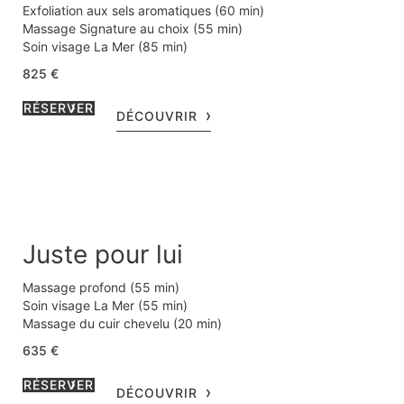
Exfoliation aux sels aromatiques (60 min)
Massage Signature au choix (55 min)
Soin visage La Mer (85 min)
Privatisation du salon de soin avec terrasse sur jardin (30
825 €
min)
Coupe de champagne accompagnée de canapés salés du
RÉSERVER
DÉCOUVRIR
Chef Arnaud Faye
Juste pour lui
Massage profond (55 min)
Soin visage La Mer (55 min)
Massage du cuir chevelu (20 min)
Privatisation du salon de soin avec terrasse sur jardin (30
635 €
min)
Cocktail vitaminé de jus de fruits frais
RÉSERVER
DÉCOUVRIR