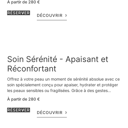
À partir de 280 €
et repulpe la peau en profondeur, laissant votre teint
lumineux, et votre peau gorgée d’hydratation.
RÉSERVER
DÉCOUVRIR
Soin Sérénité - Apaisant et
Réconfortant
Offrez à votre peau un moment de sérénité absolue avec ce
soin spécialement conçu pour apaiser, hydrater et protéger
les peaux sensibles ou fragilisées. Grâce à des gestes
enveloppants et au concentré de Miracle Broth™ bio-ferment
À partir de 280 €
exclusif de La Mer, ce rituel expert calme immédiatement les
sensations d’inconfort tout en nourrissant profondément
RÉSERVER
DÉCOUVRIR
votre peau