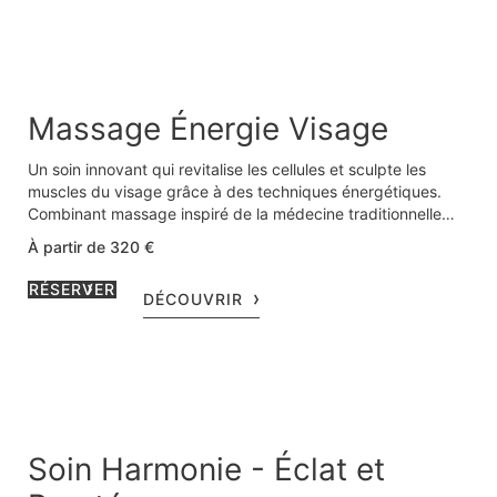
Massage Énergie Visage
Un soin innovant qui revitalise les cellules et sculpte les
muscles du visage grâce à des techniques énergétiques.
Combinant massage inspiré de la médecine traditionnelle
chinoise, acupression, drainage lymphatique, et Kobido, ce
À partir de 320 €
soin stimule les méridiens, favorise la circulation sanguine et
booste la production de collagène.
RÉSERVER
DÉCOUVRIR
Soin Harmonie - Éclat et