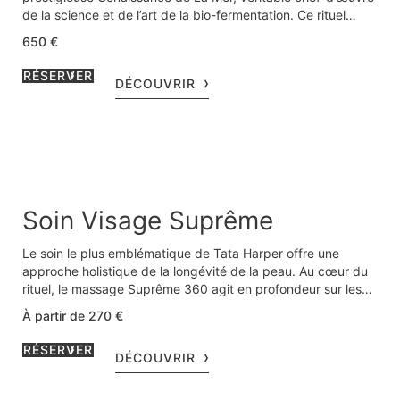
de la science et de l’art de la bio-fermentation. Ce rituel
luxueux régénère la peau en profondeur. Il associe relaxation
650 €
intense, manœuvres expertes et formules hautement
régénérantes. L’éclat de votre peau est révélé, la fermeté
RÉSERVER
DÉCOUVRIR
restaurée et l’hydratation profondément renouvelée
Soin Visage Suprême
Le soin le plus emblématique de Tata Harper offre une
approche holistique de la longévité de la peau. Au cœur du
rituel, le massage Suprême 360 agit en profondeur sur les
structures du visage et les fascias afin de renforcer
À partir de 270 €
l’architecture cutanée et de préserver durablement la
fermeté de la peau. Ce soin révèle une peau plus lisse,
RÉSERVER
DÉCOUVRIR
visiblement plus saine, un grain de peau affiné et un teint
éclatant de jeunesse, pour une beauté qui s’inscrit dans le
temps.