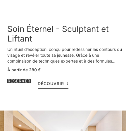
Soin Éternel - Sculptant et
Liftant
Un rituel d’exception, conçu pour redessiner les contours du
visage et révéler toute sa jeunesse. Grâce à une
combinaison de techniques expertes et à des formules
hautement concentrées, le visage, le cou et le décolleté sont
À partir de 280 €
immédiatement liftés et profondément raffermis. Chaque
geste de ce protocole La Mer contribue à stimuler la
RÉSERVER
DÉCOUVRIR
production de nouveau collagène pour une peau plus lisse,
rebondie et tonifiée.