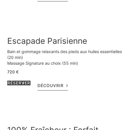
Escapade Parisienne
Bain et gommage relaxants des pieds aux huiles essentielles
(20 min)
Massage Signature au choix (55 min)
Soin visage La Mer (85 min)
720 €
Privatisation du salon de soin avec terrasse sur jardin (30
min)
RÉSERVER
DÉCOUVRIR
Thé Signature Le Bristol servi avec une pâtisserie du jour de
notre Chef Pâtissier