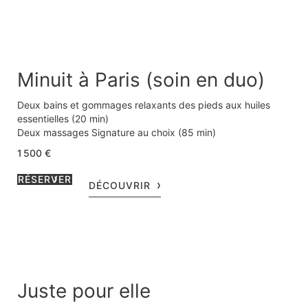
Minuit à Paris (soin en duo)
Deux bains et gommages relaxants des pieds aux huiles
essentielles (20 min)
Deux massages Signature au choix (85 min)
Deux soins visage La Mer (55 min)
1 500 €
Privatisation du salon de soin duo avec hammam, bains à
remous, et terrasse sur jardin (60 min)
RÉSERVER
DÉCOUVRIR
Deux coupes de champagne accompagnées de canapés
salés du Chef Arnaud Faye
Juste pour elle