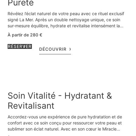
Pureté
Révélez l’éclat naturel de votre peau avec ce rituel exclusif
signé La Mer. Après un double nettoyage unique, ce soin
sur-mesure équilibre, hydrate et revitalise intensément la
peau. Votre teint retrouve clarté et fraîcheur, votre peau
À partir de 280 €
devient plus lumineuse et profondément régénérée.
RÉSERVER
DÉCOUVRIR
Soin Vitalité - Hydratant &
Revitalisant
Accordez-vous une expérience de pure hydratation et de
confort avec ce soin conçu pour ressourcer votre peau et
sublimer son éclat naturel. Avec en son cœur le Miracle
Broth™, élixir régénérant exclusif La Mer, ce rituel revitalise